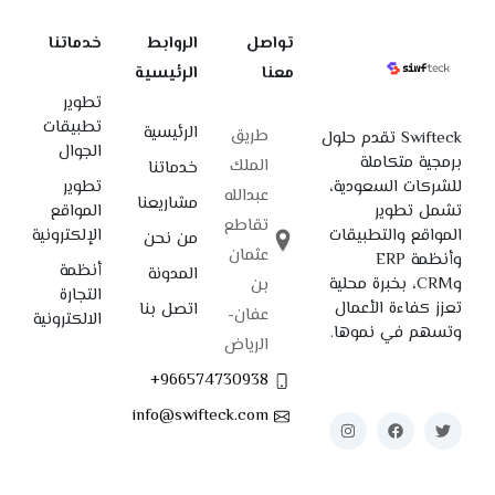
تواصل
الروابط
خدماتنا
معنا
الرئيسية
تطوير
تطبيقات
الرئيسية
طريق
Swifteck تقدم حلول
الجوال
برمجية متكاملة
الملك
خدماتنا
للشركات السعودية،
تطوير
عبدالله
مشاريعنا
تشمل تطوير
المواقع
تقاطع
المواقع والتطبيقات
الإلكترونية
من نحن
عثمان
وأنظمة ERP
أنظمة
المدونة
وCRM، بخبرة محلية
بن
التجارة
تعزز كفاءة الأعمال
اتصل بنا
عفان-
الالكترونية
وتسهم في نموها.
الرياض
966574730938+
info@swifteck.com