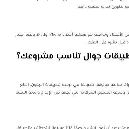
جة لتكوين تجربة سلسة وآمنة.
بعد البرمجة، يأتي دور الاختبار للتأكد من خلو التطبيق من الأخطاء وتوافقه مع مختلف أجهزة iPhone وiPad. وبعد اجتياز
ة قبل نشره على المتجر.
طبيقات جوال تناسب مشروعك؟
ات سابقة موثوقة، خصوصًا في برمجة تطبيقات الايفون. اطّلع
رعة التسليم. الشركات التي تجمع بين الإبداع والدقة التقنية
التطبيق الناجح لا ينتهي إطلاقه عند نشره على App Store. يجب أن توفّر الشركة دعمًا فنيًا مستمرًا للتحديثات والصيانة،