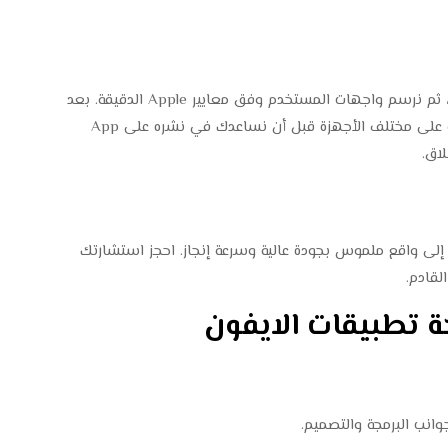
نبدأ بتحليل فكرتك بعمق ودراسة السوق والمنافسين، ثم نرسم واجهات المستخدم وفق معايير Apple الدقيقة. بعد
ذلك تبدأ مرحلة البرمجة باحتراف، ثم نختبر التطبيق بدقة على مختلف الأجهزة قبل أن نساعدك في نشره على App
 تطبيق iOS؟ دع فريق Swifteck يحولها إلى واقع ملموس بجودة عالية وسرعة إنجاز. احجز استشارتك
لقادم.
ة تطبيقات الايفون
نب البرمجة والتصميم.