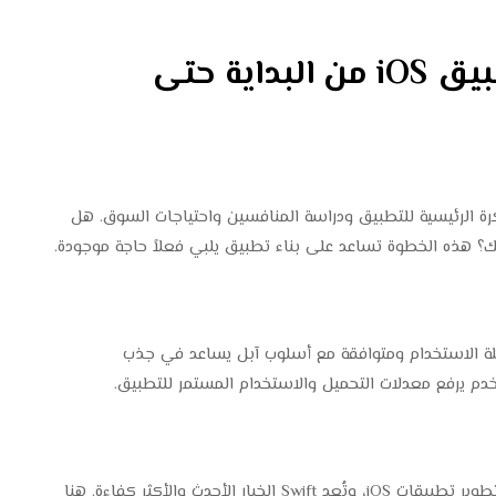
خطوات تصميم وبرمجة تطبيق iOS من البداية حتى
رة الرئيسية للتطبيق ودراسة المنافسين واحتياجات السوق. هل
 هذه الخطوة تساعد على بناء تطبيق يلبي فعلاً حاجة موجودة.
م واجهة سهلة الاستخدام ومتوافقة مع أسلوب آبل يساعد في جذب
خدم يرفع معدلات التحميل والاستخدام المستمر للتطبيق.
تُستخدم لغتا Swift وObjective-C بشكل رئيسي في تطوير تطبيقات iOS، وتُعد Swift الخيار الأحدث والأكثر كفاءة. هنا