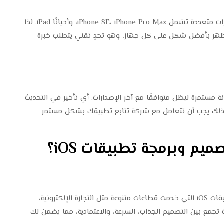
تطبيقات iOS لا تعمل فقط على iPhone، بل على طرازات متعددة تشمل iPhone SE، iPhone Pro Max، وأحيانًا iPad. لذا
 مرنًا (Responsive) ومتجاوبًا ليظهر بأفضل شكل على كل جهاز، وهو تحدٍ تقني يتطلب خبرة
لى صيانة مستمرة ليظل متوافقًا مع آخر الإصدارات. أي تأخير في التحديث
لذلك يجب أن تتعامل مع شركة تتابع تطبيقك بشكل مستمر
نحن في Swifteck نمتلك سجلًا حافلًا من مشاريع تطبيقات iOS التي خدمت قطاعات متنوعة مثل التجارة الإلكترونية،
 تجمع بين التصميم الجذاب، السرعة، والاعتمادية، مما يضمن لك