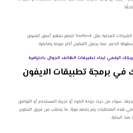
قًا.
قد تميل بعض الشركات لاختيار مزود خدمة دولي، لكن الشركات المحلية مثل Swifteck تتمتع بفهم أعمق للسوق
هولة الدعم، مما يجعل التعاون أكثر مرونة وفاعلية.
كك الرقمي لبناء تطبيقات الهاتف الجوال باحترافية
 في برمجة تطبيقات الايفون
جرها، سواء من حيث جودة الكود أو تجربة المستخدم أو التوافق
ي هذه المتطلبات يتم رفضه فورًا، ما يتطلب من فريق التطوير
منذ البداية.