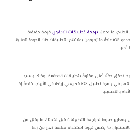
الخليج، ما يجعل
برمجة تطبيقات الايفون
فرصة حقيقية
للوصول إلى شريحة واسعة من العملاء المميزين. مستخدمو iOS عادةً ما يُعرفون بولائهم للتطبيقات ذات الجودة العالية،
كبر.
تشير الإحصائيات إلى أن التطبيقات على متجر App Store تحقق دخلًا أعلى مقارنةً بتطبيقات Android، وذلك بسبب
قابلية المستخدمين للدفع مقابل الجودة والميزات. الاستثمار في برمجة تطبيق iOS قد يعني زيادة في الأرباح، خاصةً إذا
أداء والتصميم.
تلتزم آبل بمعايير صارمة لمراجعة التطبيقات قبل نشرها، ما يقلل من
بالاستقرار، ما يضمن تجربة استخدام سلسة تعزز من رضا