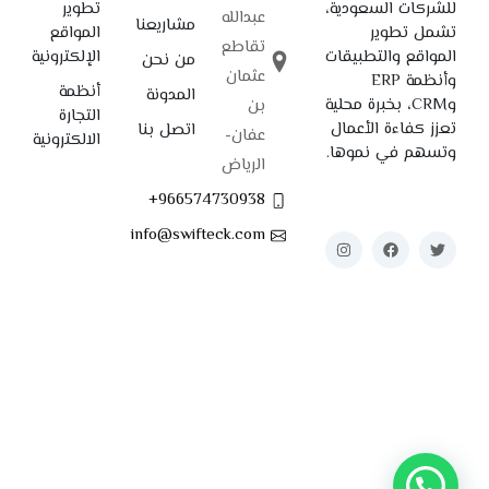
للشركات السعودية،
تطوير
عبدالله
مشاريعنا
تشمل تطوير
المواقع
تقاطع
المواقع والتطبيقات
الإلكترونية
من نحن
عثمان
وأنظمة ERP
أنظمة
المدونة
وCRM، بخبرة محلية
بن
التجارة
تعزز كفاءة الأعمال
اتصل بنا
عفان-
الالكترونية
وتسهم في نموها.
الرياض
966574730938+
info@swifteck.com